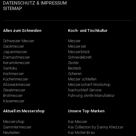
DATENSCHUTZ & IMPRESSUM
SITEMAP
Alles zum Schneiden
Koch- und Tischkultur
Schweizer Messer
Messer
Sackmesser
Messerset
Japanmesser
Messerblock
Damastmesser
Schneidebrett
Keramikmesser
Zester
Santoku
Besteck
Kochmesser
Scheren
Küchenmesser
Messer schleifen
Allzweckmesser
Messerschärf-Workshop
Steakmesser
Nachschleif-Service
Brotmesser
Führung sknife Manufaktur
Käsemesser
Aktuell im Messershop
Unsere Top-Marken
Messershop
Kai Messer
Sammlermesser
Kai Collection by Danny Khezzar
Neuheiten
Kai Michel Bras