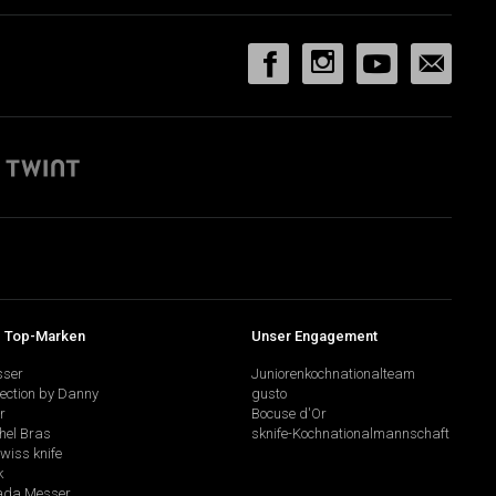
 Top-Marken
Unser Engagement
sser
Juniorenkochnationalteam
lection by Danny
gusto
r
Bocuse d'Or
hel Bras
sknife-Kochnationalmannschaft
swiss knife
k
da Messer