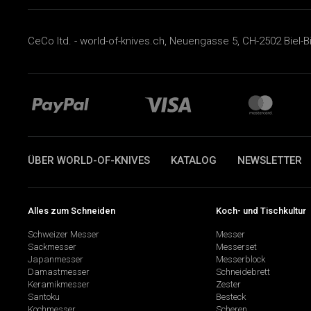
CeCo ltd. - world-of-knives.ch, Neuengasse 5, CH-2502 Biel-B
ÜBER WORLD-OF-KNIVES
KATALOG
NEWSLETTER
Alles zum Schneiden
Koch- und Tischkultur
Schweizer Messer
Messer
Sackmesser
Messerset
Japanmesser
Messerblock
Damastmesser
Schneidebrett
Keramikmesser
Zester
Santoku
Besteck
Kochmesser
Scheren