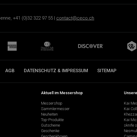
ienne, +41 (0)32 322 97 55 |
contact@ceco.ch
AGB
DATENSCHUTZ & IMPRESSUM
SITEMAP
Aktuell im Messershop
Unsere
Messershop
Kai Me
Sammlermesser
Kai Col
Neuheiten
Khezza
Top-Produkte
Kai Mic
Gutscheine
sknife 
Geschenke
Nesmu
Geschenkboxen
Camina