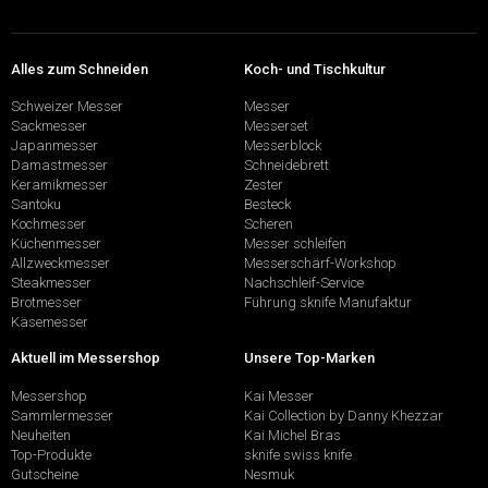
Alles zum Schneiden
Koch- und Tischkultur
Schweizer Messer
Messer
Sackmesser
Messerset
Japanmesser
Messerblock
Damastmesser
Schneidebrett
Keramikmesser
Zester
Santoku
Besteck
Kochmesser
Scheren
Küchenmesser
Messer schleifen
Allzweckmesser
Messerschärf-Workshop
Steakmesser
Nachschleif-Service
Brotmesser
Führung sknife Manufaktur
Käsemesser
Aktuell im Messershop
Unsere Top-Marken
Messershop
Kai Messer
Sammlermesser
Kai Collection by Danny Khezzar
Neuheiten
Kai Michel Bras
Top-Produkte
sknife swiss knife
Gutscheine
Nesmuk