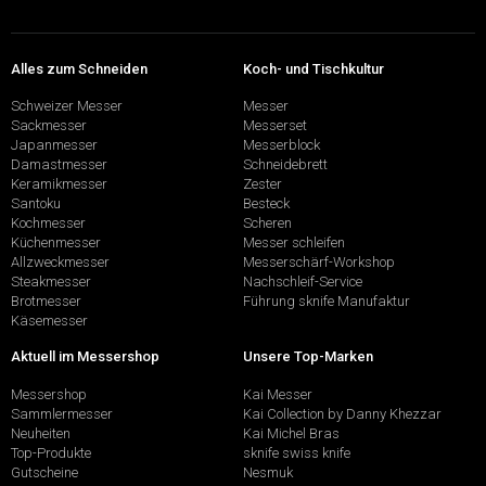
Alles zum Schneiden
Koch- und Tischkultur
Schweizer Messer
Messer
Sackmesser
Messerset
Japanmesser
Messerblock
Damastmesser
Schneidebrett
Keramikmesser
Zester
Santoku
Besteck
Kochmesser
Scheren
Küchenmesser
Messer schleifen
Allzweckmesser
Messerschärf-Workshop
Steakmesser
Nachschleif-Service
Brotmesser
Führung sknife Manufaktur
Käsemesser
Aktuell im Messershop
Unsere Top-Marken
Messershop
Kai Messer
Sammlermesser
Kai Collection by Danny Khezzar
Neuheiten
Kai Michel Bras
Top-Produkte
sknife swiss knife
Gutscheine
Nesmuk