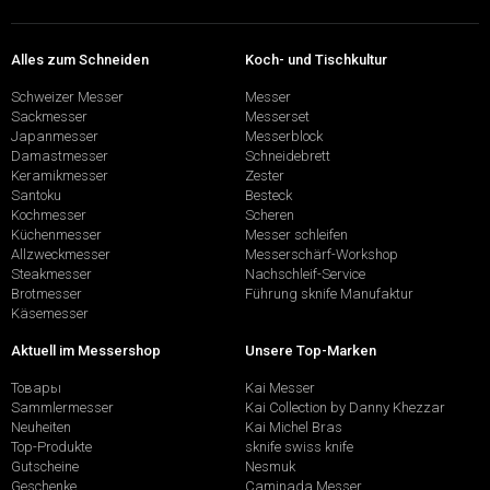
Alles zum Schneiden
Koch- und Tischkultur
Schweizer Messer
Messer
Sackmesser
Messerset
Japanmesser
Messerblock
Damastmesser
Schneidebrett
Keramikmesser
Zester
Santoku
Besteck
Kochmesser
Scheren
Küchenmesser
Messer schleifen
Allzweckmesser
Messerschärf-Workshop
Steakmesser
Nachschleif-Service
Brotmesser
Führung sknife Manufaktur
Käsemesser
Aktuell im Messershop
Unsere Top-Marken
Товары
Kai Messer
Sammlermesser
Kai Collection by Danny Khezzar
Neuheiten
Kai Michel Bras
Top-Produkte
sknife swiss knife
Gutscheine
Nesmuk
Geschenke
Caminada Messer