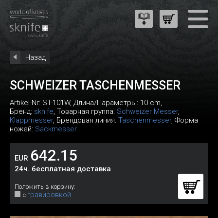
Назад
SCHWEIZER TASCHENMESSER
Artikel-Nr:
ST-101W
, Длина/Параметры: 10 cm,
Бренд:
sknife
, Товарная группа:
Schweizer Messer
,
Klappmesser
, Брендовая линия:
Taschenmesser
, Форма
ножей:
Sackmesser
642.15
EUR
24ч. бесплатная доставка
Положить в корзину:
гравировкой
с